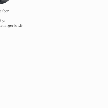
erber
r
6 52
eliergerber.fr